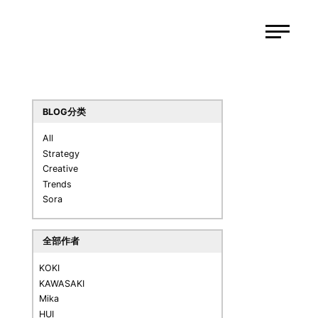
BLOG分类
All
Strategy
Creative
Trends
Sora
全部作者
KOKI
KAWASAKI
Mika
HUI