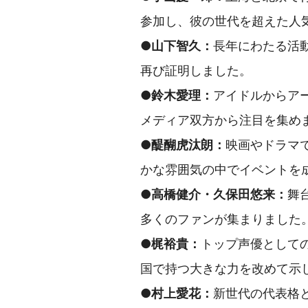
参加し、彼の世代を超えた人
●山下智久：
長年にわたる活
再び証明しました。
●鈴木愛理：
アイドルからア
メディア双方から注目を集め
●醍醐虎汰朗：
映画やドラマ
かな雰囲気の中でイベントを
●高橋健介・久保田悠来：
舞
多くのファンが集まりました
●梶裕貴：
トップ声優として
国で持つ大きな力を改めて示
●村上愛花：
新世代の代表格