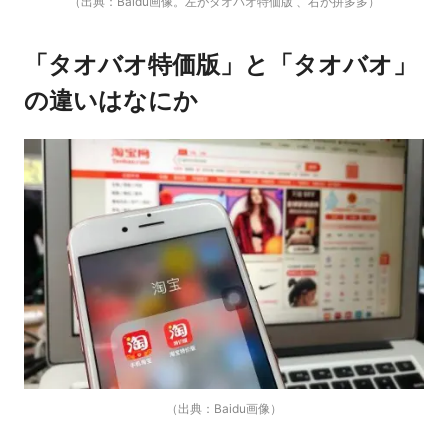
（出典：Baidu画像。左がタオバオ特価版 、右が拼多多）
「タオバオ特価版」と「タオバオ」
の違いはなにか
（出典：Baidu画像）