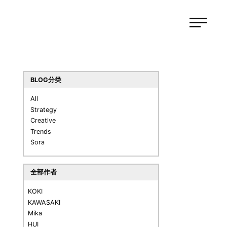
BLOG分类
All
Strategy
Creative
Trends
Sora
全部作者
KOKI
KAWASAKI
Mika
HUI