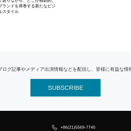
でありながら、どこか独創的。
ブランドを席巻する新たなビジ
ルスタイル
ブログ記事やメディア出演情報などを配信し、皆様に有益な情
SUBSCRIBE

+86(21)5569-7740