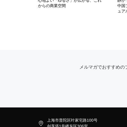
心地よい「ゆるさ」が広がる、これ
静か
からの商業空間
中国
ュア
メルマガでおすすめの
上海市普陀区叶家宅路100号

创享塔1号楼东区306室