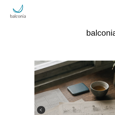
balc
ランド