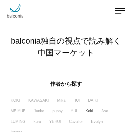
balconia独自の視点で読み解く
中国マーケット
作者から探す
KOKI
KAWASAKI
Mika
HUI
DAIKI
MEIYUE
Junka
puppy
YUI
Kaki
Asa
LUMING
kuro
YEHUI
Cavalier
Evelyn