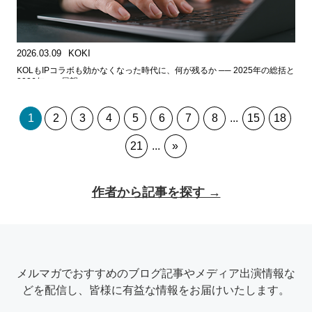
2026.03.09
KOKI
KOLもIPコラボも効かなくなった時代に、何が残るか ── 2025年の総括と
2026年への展望
1
2
3
4
5
6
7
8
...
15
18
21
...
»
作者から記事を探す →
メルマガでおすすめのブログ記事やメディア出演情報な
どを配信し、皆様に有益な情報をお届けいたします。