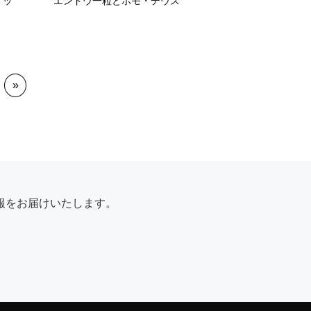
イッ
エンドウ一粒とホモ・デウス
»
報をお届けいたします。