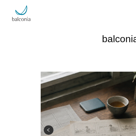
balc
ランド