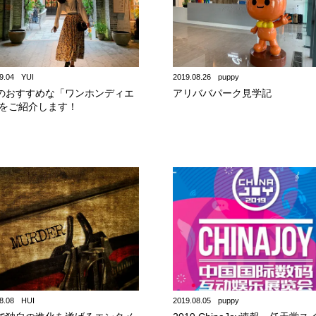
9.04
YUI
2019.08.26
puppy
のおすすめな「ワンホンディエ
アリババパーク見学記
 をご紹介します！
8.08
HUI
2019.08.05
puppy