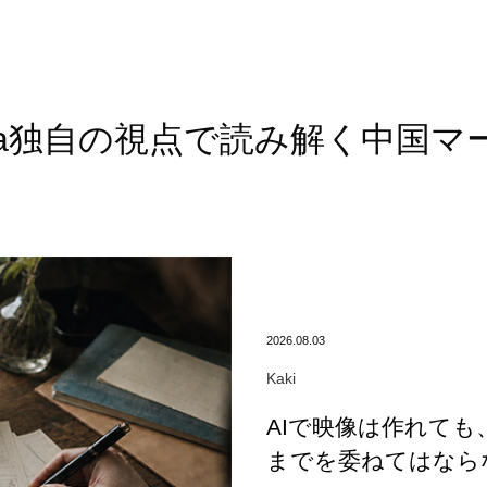
onia独自の視点で読み解く
中国マ
2026.08.03
Kaki
AIで映像は作れて
までを委ねてはなら