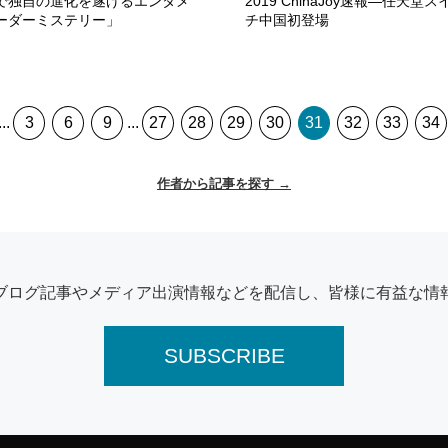
で独自の進化を遂げるエンタメ
2019 ChinaJoy速報—任天堂ス
ーダーミステリー」
チ中国初登場
...
3
6
9
...
27
28
29
30
31
32
33
34
作者から記事を探す →
ブログ記事やメディア出演情報などを配信し、皆様に有益な情
SUBSCRIBE