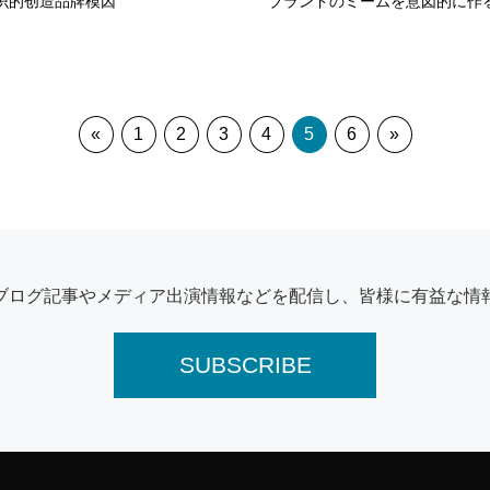
识的创造品牌模因
ブランドのミームを意図的に作
«
1
2
3
4
5
6
»
ブログ記事やメディア出演情報などを配信し、皆様に有益な情
SUBSCRIBE