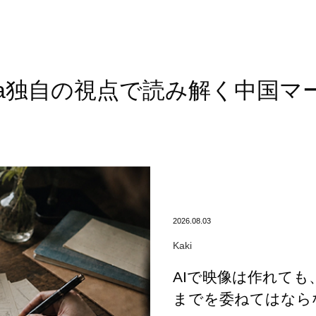
onia独自の視点で読み解く
中国マ
2026.08.03
Kaki
AIで映像は作れて
までを委ねてはなら