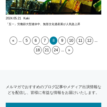
2024.05.21
Kaki
「五一」労働節大型連休中、無形文化遺産展が人気急上昇
«
...
5
6
7
8
9
10
11
12
...
18
21
24
...
»
メルマガでおすすめのブログ記事やメディア出演情報な
どを配信し、皆様に有益な情報をお届けいたします。